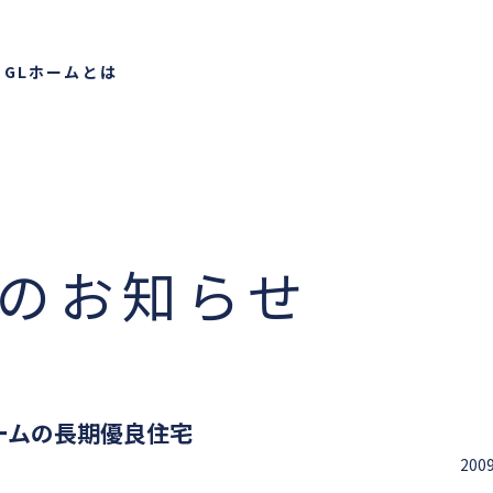
り
GLホームとは
らの
お知らせ
ームの長期優良住宅
200