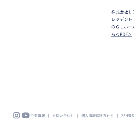
株式会社Ｌ
レジデント
のＧＬホー
ら＜PDF＞


企業情報
お問い合わせ
個人情報保護方針
ZEH普