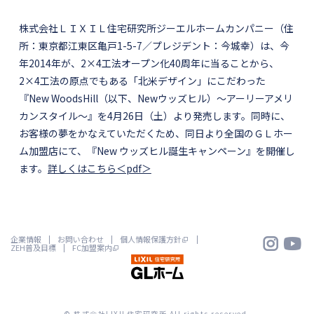
株式会社ＬＩＸＩＬ住宅研究所ジーエルホームカンパニー（住
所：東京都江東区亀戸1-5-7／プレジデント：今城幸）は、今
年2014年が、2×4工法オープン化40周年に当ることから、
2×4工法の原点でもある「北米デザイン」にこだわった
『New WoodsHill（以下、Newウッズヒル）～アーリーアメリ
カンスタイル～』を4月26日（土）より発売します。同時に、
お客様の夢をかなえていただくため、同日より全国のＧＬホー
ム加盟店にて、『New ウッズヒル誕生キャンペーン』を開催し
ます。
詳しくはこちら＜pdf＞


企業情報
お問い合わせ
個人情報保護方針
ZEH普及目標
FC加盟案内
© 株式会社LIXIL住宅研究所 All rights reserved.