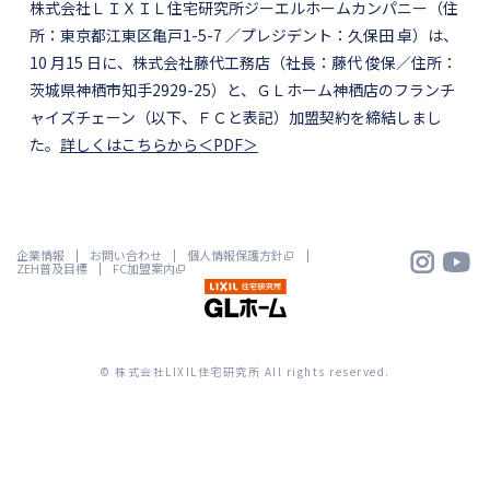
株式会社ＬＩＸＩＬ住宅研究所ジーエルホームカンパニー（住
所：東京都江東区亀戸1-5-7 ／プレジデント：久保田 卓）は、
10 月15 日に、株式会社藤代工務店（社長：藤代 俊保／住所：
茨城県神栖市知手2929-25）と、ＧＬホーム神栖店のフランチ
ャイズチェーン（以下、ＦＣと表記）加盟契約を締結しまし
た。
詳しくはこちらから＜PDF＞


企業情報
お問い合わせ
個人情報保護方針
ZEH普及目標
FC加盟案内
© 株式会社LIXIL住宅研究所 All rights reserved.