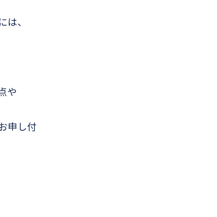
には、
点や
お申し付