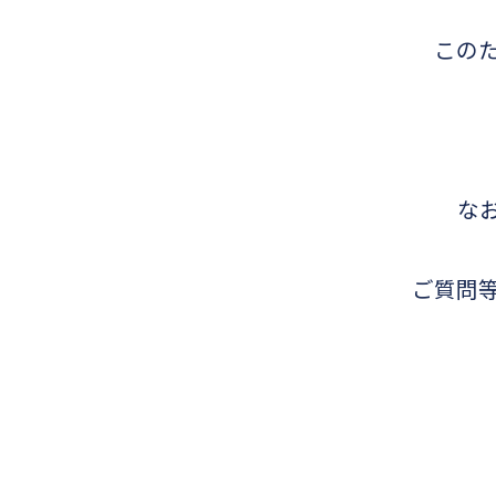
この
な
ご質問