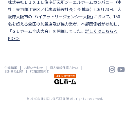
株式会社ＬＩＸＩＬ住宅研究所ジーエルホームカンパニー（本
社：東京都江東区／代表取締役社長：今 城幸）は6月23日、大
阪府大阪市の｢ハイアットリージェンシー大阪｣において、150
名を超える全国の加盟店及び協力業者、本部関係者が参加し、
「ＧＬホーム全店大会」を開催しました。
詳しくはこちら＜
PDF＞


企業情報
お問い合わせ
個人情報保護方針
ZEH普及目標
FC加盟案内
© 株式会社LIXIL住宅研究所 All rights reserved.