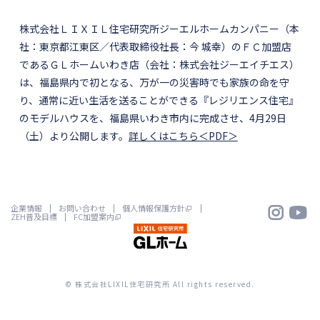
株式会社ＬＩＸＩＬ住宅研究所ジーエルホームカンパニー（本
社：東京都江東区／代表取締役社長：今 城幸）のＦＣ加盟店
であるＧＬホームいわき店（会社：株式会社ジーエイチエス）
は、福島県内で初となる、万が一の災害時でも家族の命を守
り、通常に近い生活を送ることができる『レジリエンス住宅』
のモデルハウスを、福島県いわき市内に完成させ、4月29日
（土）より公開します。
詳しくはこちら＜PDF＞


企業情報
お問い合わせ
個人情報保護方針
ZEH普及目標
FC加盟案内
© 株式会社LIXIL住宅研究所 All rights reserved.