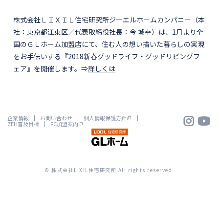
株式会社ＬＩＸＩＬ住宅研究所ジーエルホームカンパニー（本
社：東京都江東区／代表取締役社長：今 城幸）は、1月より全
国のＧＬホーム加盟店にて、住む人の想い描いた暮らしの実現
をお手伝いする『2018新春グッドライフ・グッドリビングフ
ェア』を開催します。⇒
詳しくは


企業情報
お問い合わせ
個人情報保護方針
ZEH普及目標
FC加盟案内
© 株式会社LIXIL住宅研究所 All rights reserved.