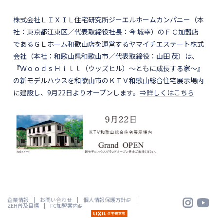
株式会社ＬＩＸＩＬ住宅研究所ジーエルホームカンパニー（本
社：東京都江東区／代表取締役社長：今 城幸）のＦＣ加盟店
であるＧＬホーム和歌山店を運営するヤマイチエステート株式
会社（本社：和歌山県和歌山市／代表取締役：山田 茂）は、
『ＷｏｏｄｓＨｉｌｌ（ウッズヒル）～ともに成長する家～』
の新モデルハウスを和歌山市のＫＴＶ和歌山総合住宅展示場内
に建設し、9月22日よりオープンします。
⇒詳しくはこちら


企業情報
お問い合わせ
個人情報保護方針
ZEH普及目標
FC加盟案内