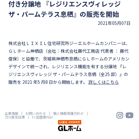
付き分譲地 『レジリエンスヴィレッジ
ザ・パームテラス息栖』の販売を開始
2021年05月07日
株式会社ＬＩＸＩＬ住宅研究所ジーエルホームカンパニーは、
ＧＬホーム神栖店（会社：株式会社藤代工務店 代表者 ： 藤代
俊保）と協働で、茨城県神栖市息栖にＧＬホームのアメリカン
デザインで統一され、レジリエンス機能を有する分譲地 『レ
ジリエンスヴィレッジ ザ・パームテラス息栖（全25 邸）』の
販売を 2021 年5 月8 日から開始します。
詳しくはこちら


企業情報
お問い合わせ
個人情報保護方針
ZEH普及目標
FC加盟案内