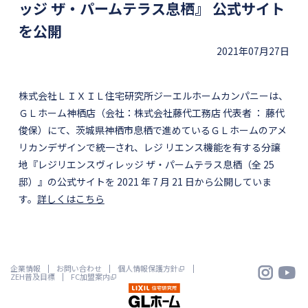
ッジ ザ・パームテラス息栖』 公式サイト
を公開
2021年07月27日
株式会社ＬＩＸＩＬ住宅研究所ジーエルホームカンパニーは、
ＧＬホーム神栖店（会社：株式会社藤代工務店 代表者 ： 藤代
俊保）にて、茨城県神栖市息栖で進めているＧＬホームのアメ
リカンデザインで統一され、レジ リエンス機能を有する分譲
地『レジリエンスヴィレッジ ザ・パームテラス息栖（全 25
邸）』の公式サイトを 2021 年 7 月 21 日から公開していま
す。
詳しくはこちら


企業情報
お問い合わせ
個人情報保護方針
ZEH普及目標
FC加盟案内