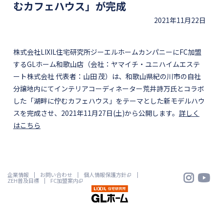
むカフェハウス」が完成
2021年11月22日
株式会社LIXIL住宅研究所ジーエルホームカンパニーにFC加盟
するGLホーム和歌山店（会社：ヤマイチ・ユニハイムエステ
ート株式会社 代表者：山田 茂）は、和歌山県紀の川市の自社
分譲地内にてインテリアコーディネーター荒井詩万氏とコラボ
した「湖畔に佇むカフェハウス」をテーマとした新モデルハウ
スを完成させ、2021年11月27日(土)から公開します。
詳しく
はこちら


企業情報
お問い合わせ
個人情報保護方針
ZEH普及目標
FC加盟案内