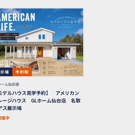
展示場
予約制
ホーム仙台店
モデルハウス見学予約】 アメリカン
レージハウス GLホーム仙台店 名取
アス展示場
開催中