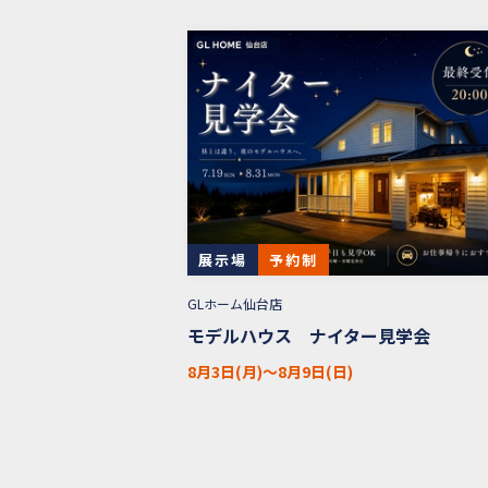
展示場
予約制
GLホーム仙台店
モデルハウス ナイター見学会
8月3日(月)〜8月9日(日)