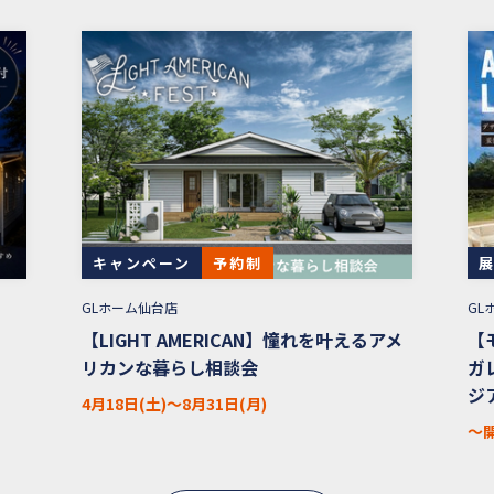
キャンペーン
予約制
GLホーム仙台店
GL
【LIGHT AMERICAN】憧れを叶えるアメ
【
リカンな暮らし相談会
ガ
ジ
4月18日(土)〜8月31日(月)
〜