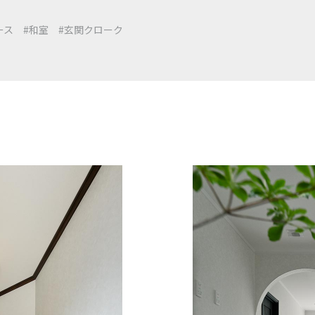
ース
#和室
#玄関クローク